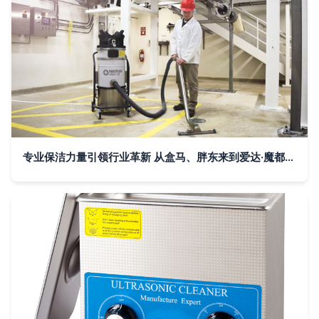
专业保洁力量引领行业革新 从盒马、胖东来到爱达·魔都号邮轮的品质守护者