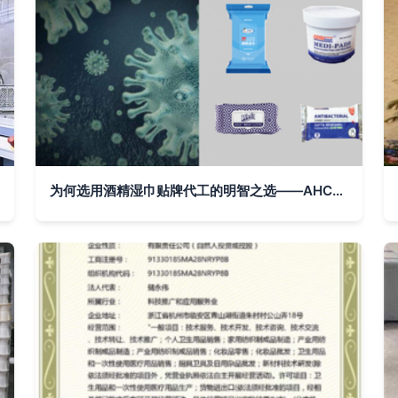
为何选用酒精湿巾贴牌代工的明智之选——AHC美馨十强专业OEM厂商