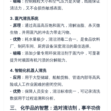
-
秘籍
：控制颗粒大小和空气压力是关键，既能保证
清洁力，又不会损伤敏感表面。
3. 蒸汽清洗系统
-
原理
：通过高温高压饱和蒸汽，溶解油脂、杀灭微
生物，并用蒸汽的冲击力带走污物。
-
优势
：耗水量极少，清洁消毒二合一。是食品饮料
厂、制药车间、厨房设备深度清洁的最佳选择。
-
秘籍
：添加少量专用环保清洁剂于蒸汽中，可显著
提升对顽固有机污渍的分解能力。
4. 智能化机器人清洗
-
应用
：用于大型储罐、船舶货舱、管道内部等高风
险或人工作业困难的密闭空间。
-
优势
：保障人员安全，清洁标准统一，可记录清洗
数据用于过程追溯和分析。
三、 化学品的智慧：选对清洁剂，事半功倍